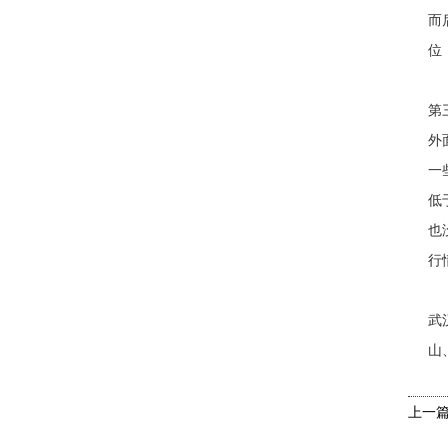
而
位
第
外
一
低
也
行
武
山
上一
些方