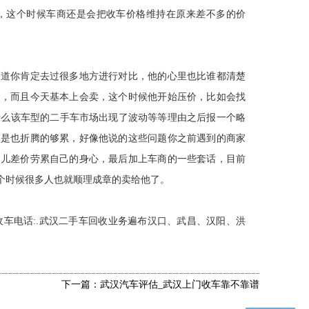
，这个时候车商还是会把收车价格维持在原来差不多的价
。
知道你肯定去过很多地方进行对比，他的心里也比谁都清楚
了，而且今天基本上会卖，这个时候他开始压价，比如会找
什么该车型的二手车市场出现了波动等等理由之后报一个略
却是也折腾的够累，好像他说的这些问题你之前遇到的商家
点儿差价劳累自己的身心，最后加上车商的一些套话，目前
个时候很多人也就顺理成章的卖给他了。
收车电话:.武汉二手车回收业务遍布汉口、武昌、汉阳、洪
下一篇：武汉汽车评估_武汉上门收车靠不靠谱