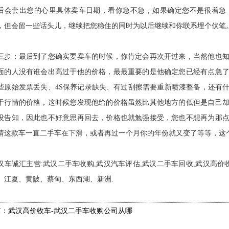
后会套出您的心里具体卖车日期，看你急不急，如果确定您不是很着急
，但会留一些话头儿，继续把您稳住的同时为以后继续和你联系埋个伏笔
三步：最后到了您确实要卖车的时候，你肯定会再次开过来，当然他也
面的人没有谁会出高过于他的价格，最最重要的是他确定您已经有点急
些原始发票丢失、4S保养记录缺失、有过刮擦需要重新喷漆整备，还有
于行情的价格，这时候您发现他给的价格虽然比其他地方的低但是自己
没告知，因此也不好意思再回去，价格也就勉强接受，您也不想再为那
情这款车一直二手车在下滑，或者再过一个月你的年份就又变了等等，这
汉车诚汇主营:武汉二手车收购,武汉汽车评估,武汉二手车回收,武汉高价
、江夏、黄陂、蔡甸、东西湖、新洲.
篇：武汉高价收车-武汉二手车收购公司从哪
面评估二手车价值