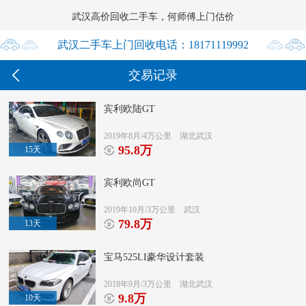
武汉高价回收二手车，何师傅上门估价




武汉二手车上门回收电话：18171119992

交易记录
18171119992
宾利欧陆GT
2019年8月/4万公里 湖北武汉
95.8万
15天

宾利欧尚GT
2019年10月/3万公里 武汉
79.8万
13天

宝马525LI豪华设计套装
2018年9月/3万公里 湖北武汉
9.8万
10天
