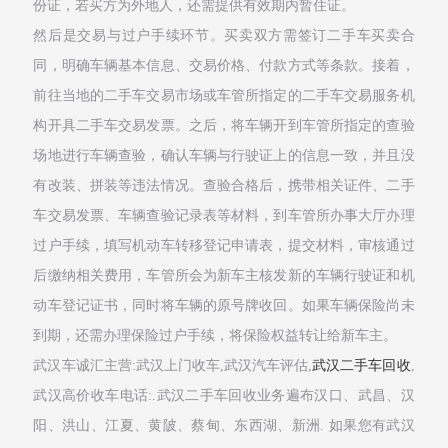
份证，若买方为外地人，还需提供有效期内暂住证。
然后是交易与过户手续环节。买卖双方需签订二手车买卖合
同，明确车辆基本信息、交易价格、付款方式等条款。接着，
前往当地的二手车交易市场或车管所指定的二手车交易服务机
构开具二手车交易发票。之后，将车辆开到车管所指定的查验
场地进行车辆查验，确认车辆与行驶证上的信息一致，并且没
有改装、拼装等违法情况。查验合格后，携带相关证件、二手
车交易发票、车辆查验记录表等材料，到车管所办事大厅办理
过户手续，填写机动车转移登记申请表，提交材料，审核通过
后缴纳相关费用，车管所会为新车主核发新的车辆行驶证和机
动车登记证书，同时将车辆的原号牌收回。如果车辆保险尚未
到期，还需办理保险过户手续，将保险权益转让给新车主。
武汉车诚汇主营:武汉上门收车,武汉汽车评估,
武汉二手车回收
,
武汉高价收车电话:.武汉二手车回收业务遍布汉口、武昌、汉
阳、洪山、江夏、黄陂、蔡甸、东西湖、新洲. 如果您有武汉