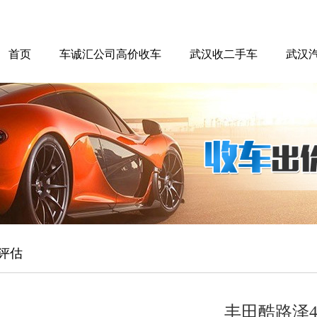
首页
车诚汇公司高价收车
武汉收二手车
武汉
评估
丰田酷路泽4