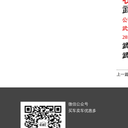
公
武
2
上一
微信公众号
买车卖车优惠多