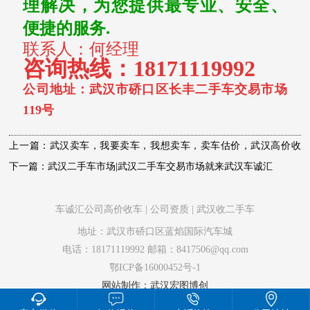
理解决，为您提供最专业、安全、
便捷的服务.
联系人：何经理
咨询热线：
18171119992
公司地址：武汉市硚口区长丰二手车交易市场
119号
上一篇：武汉卖车，我要卖车，我想卖车，卖车估价，武汉高价收
车，武汉二手车公司，附近二手车交易市场
下一篇：武汉二手车市场|武汉二手车交易市场就来武汉车诚汇
车诚汇公司高价收车
|
公司资质
|
武汉收二手车
地址：武汉市硚口区蓝焰国际汽车城
电话：18171119992 邮箱：8417506@qq.com
鄂ICP备16000452号-1
网站制作：武汉宏图博创



