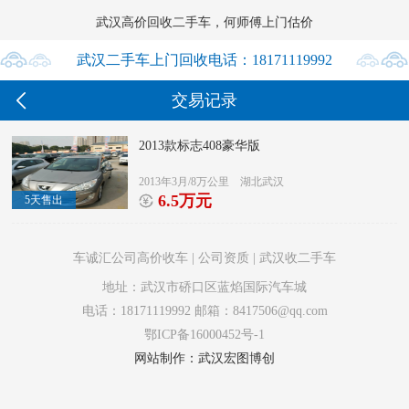
武汉高价回收二手车，何师傅上门估价




武汉二手车上门回收电话：18171119992

交易记录
18171119992
2013款标志408豪华版
2013年3月/8万公里 湖北武汉
6.5万元
5天售出

车诚汇公司高价收车
|
公司资质
|
武汉收二手车
地址：武汉市硚口区蓝焰国际汽车城
电话：18171119992 邮箱：8417506@qq.com
鄂ICP备16000452号-1
网站制作：武汉宏图博创